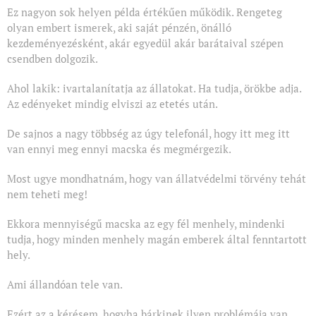
Ez nagyon sok helyen példa értékűen működik. Rengeteg
olyan embert ismerek, aki saját pénzén, önálló
kezdeményezésként, akár egyedül akár barátaival szépen
csendben dolgozik.
Ahol lakik: ivartalanítatja az állatokat. Ha tudja, örökbe adja.
Az edényeket mindig elviszi az etetés után.
De sajnos a nagy többség az úgy telefonál, hogy itt meg itt
van ennyi meg ennyi macska és megmérgezik.
Most ugye mondhatnám, hogy van állatvédelmi törvény tehát
nem teheti meg!
Ekkora mennyiségű macska az egy fél menhely, mindenki
tudja, hogy minden menhely magán emberek által fenntartott
hely.
Ami állandóan tele van.
Ezért az a kérésem, hogyha bárkinek ilyen problémája van,