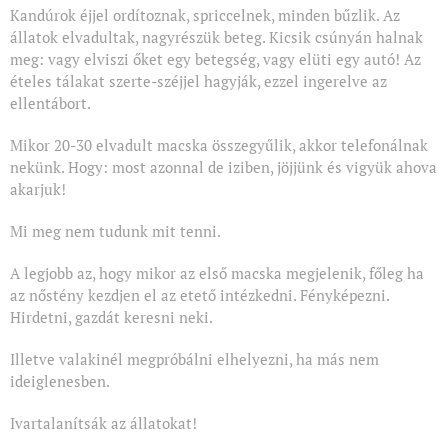
Kandúrok éjjel ordítoznak, spriccelnek, minden bűzlik. Az
állatok elvadultak, nagyrészük beteg. Kicsik csúnyán halnak
meg: vagy elviszi őket egy betegség, vagy elüti egy autó! Az
ételes tálakat szerte-széjjel hagyják, ezzel ingerelve az
ellentábort.
Mikor 20-30 elvadult macska összegyűlik, akkor telefonálnak
nekünk. Hogy: most azonnal de iziben, jöjjünk és vigyük ahova
akarjuk!
Mi meg nem tudunk mit tenni.
A legjobb az, hogy mikor az első macska megjelenik, főleg ha
az nőstény kezdjen el az etető intézkedni. Fényképezni.
Hirdetni, gazdát keresni neki.
Illetve valakinél megpróbálni elhelyezni, ha más nem
ideiglenesben.
Ivartalanítsák az állatokat!