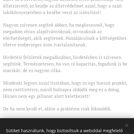
állatszerető, az kezdje az állatvédelmet azzal, hogy a saját
lakókörnyezetében a kezébe veszi az irányítást!
Nagyon szívesen segítek abban, ha megkeresnek, hogy
megadom olyan alapítványoknak, orvosoknak az
elérhetőségét, akik segítenek. Hozzájárulnak a költségekhez
illetve emberséges áron ivartalanítanak.
Hirdetési felületek megadásában, hirdetésben is szívesen
segítünk. Természetesen, ha van rá kapacitás, fogadunk is be
macskát: de ez nagyon ritka.
Mindenki legyen azzal tisztában, hogy ez egy hosszú projekt,
nem csettintésre, máról holnapra oldódik meg ez a dolog.
Hiszen nem egy pillanat alatt keletkezett!
De ha nem kezdi el, akkor a probléma csak fokozódik.
Sütiket használunk, hogy biztosítsuk a weboldal megfelelő