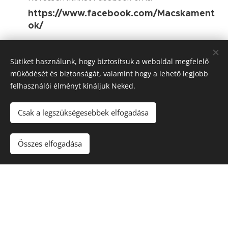
https://www.facebook.com/Macskament
ok/
Blog:
https://macskamentok.blog.hu
Sütiket használunk, hogy biztosítsuk a weboldal megfelelő
működését és biztonságát, valamint hogy a lehető legjobb
Adószám:
felhasználói élményt kínáljuk Neked.
18023271-1-43
Csak a legszükségesebbek elfogadása
IBAN:
HU73-1201-2307-0119-5906-0010-0004
Összes elfogadása
SWIFT kód:
UBRT HUHB
© 2022 Macskamentők alapitvány